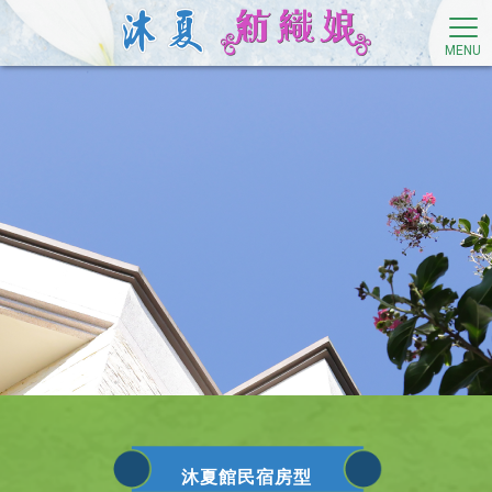
沐夏館民宿房型