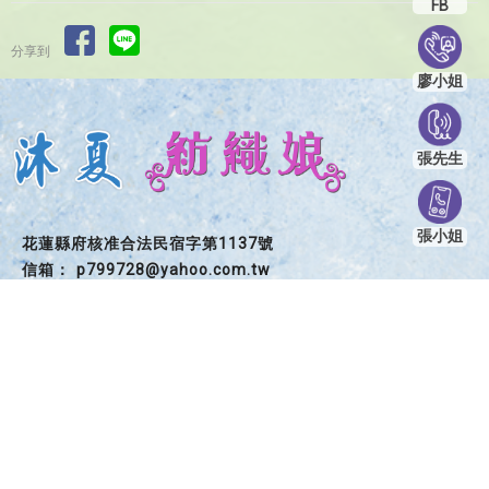
FB
分享到
廖小姐
張先生
張小姐
花蓮縣府核准合法民宿字第1137號
p799728@yahoo.com.tw
花蓮縣吉安鄉光華三街22號
花蓮縣吉安鄉華城八街113號
回首頁
關於我們
訂住房須知
線上訂房
房客推薦
房型介紹
房客花絮
聯絡我們
花蓮包棟民宿
花蓮烤肉民宿
七星潭親子民宿
花蓮親子民宿推薦
花蓮泳池民宿
花蓮泳池包棟民宿