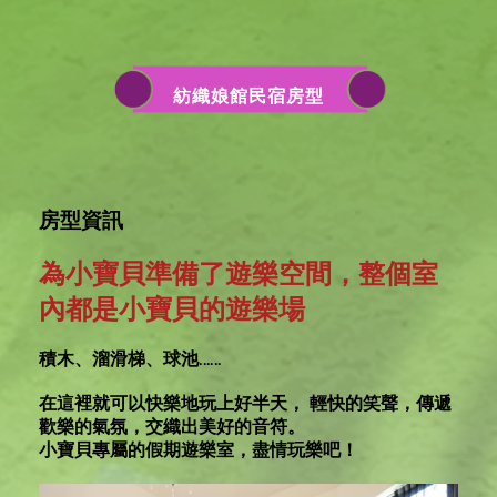
紡織娘館民宿房型
房型資訊
為小寶貝準備了遊樂空間，整個室
內都是小寶貝的遊樂場
積木、溜滑梯、球池……
在這裡就可以快樂地玩上好半天， 輕快的笑聲，傳遞
歡樂的氣氛，交織出美好的音符。
小寶貝專屬的假期遊樂室，盡情玩樂吧！